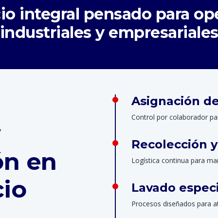
cio integral pensado para op
industriales y empresariale
Asignación d
Control por colaborador pa
y
Recolección 
ón en
Logística continua para man
cio
Lavado especi
Procesos diseñados para at