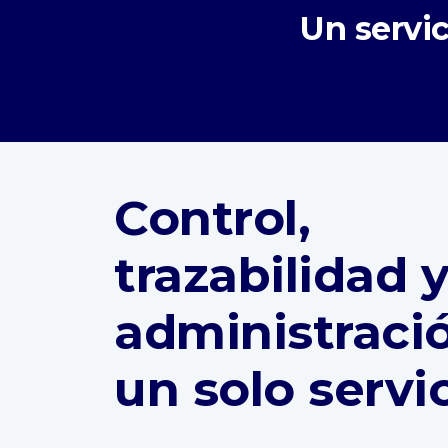
Un servi
Control,
trazabilidad 
administraci
un solo servi