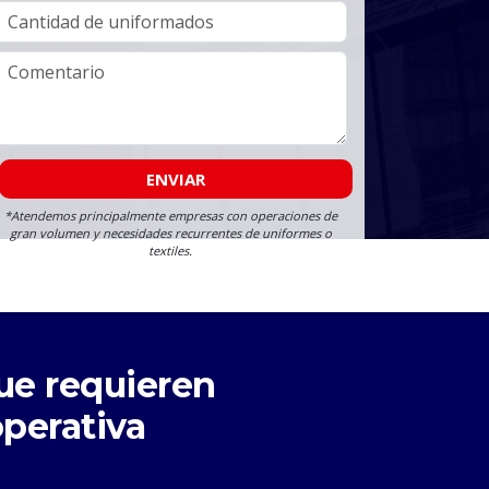
ENVIAR
*Atendemos principalmente empresas con operaciones de
gran volumen y necesidades recurrentes de uniformes o
textiles.
ue requieren
operativa