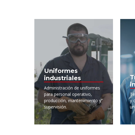
Uniformes
T
industriales
i
Administración de uniformes
para personal operativo,
Te
producción, mantenimiento y
y 
supervisión.
un