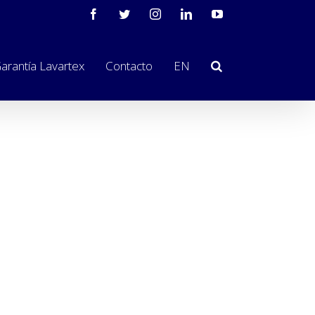
arantía Lavartex
Contacto
EN