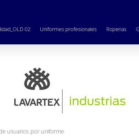
lidad_OLD 02
Uniformes profesionales
Roperias
G
 de usuarios por uniforme.